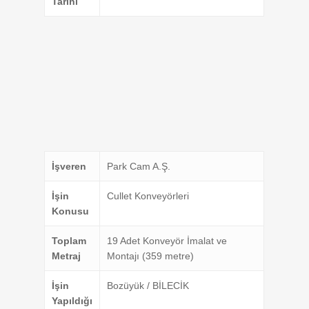
Tarihi
İşveren
Park Cam A.Ş.
İşin
Cullet Konveyörleri
Konusu
Toplam
19 Adet Konveyör İmalat ve
Metraj
Montajı (359 metre)
İşin
Bozüyük / BİLECİK
Yapıldığı