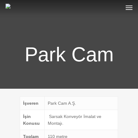
Park Cam
İşveren
Park Cam A.Ş.
İşin
Sarsak Konveyör İmalat ve
Konusu
Montajı.
Toplam
110 metre